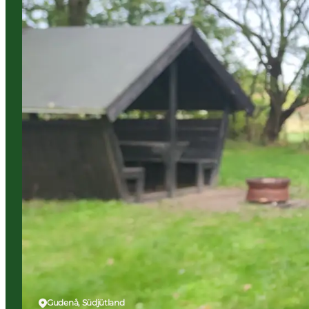
Gudenå, Südjütland