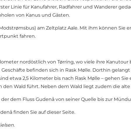
erster Linie für Kanufahrer, Radfahrer und Wanderer geda
 Abholen von Kanus und Gästen.
Modstrømsbus)
am Zeltplatz Aale. Mit ihm können Sie 
tpunkt fahren.
Kilometer nordöstlich von
Tørring
, wo viele ihre Kanutou
 Geschäfte befinden sich in Rask Mølle. Dorthin gelan
 sind etwa 2,5 Kilometer bis nach Rask Mølle – gehen Sie
h den Wald führt. Neben dem Wald liegt zudem die alt
, der
dem Fluss Gudenå von seiner Quelle
bis zur Mündun
denå finden Sie auf dieser Seite.
Nielsen
.