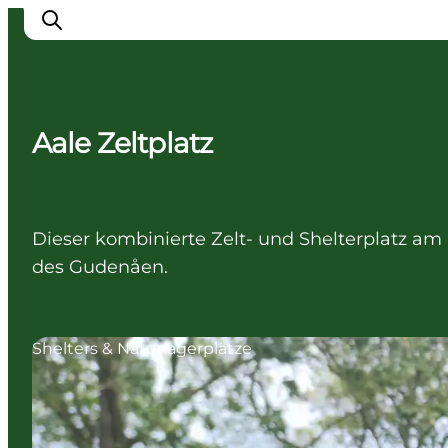
Aale Zeltplatz
Erlebnisse
Städte
Unterkünfte
Dieser kombinierte Zelt- und Shelterplatz am
Camping
des Gudenåen.
Shelters & Naturlagerplätze