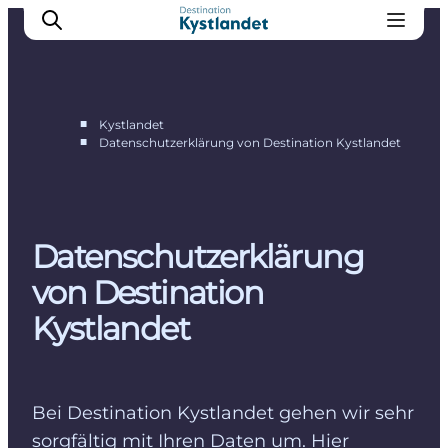
■
Kystlandet
■
Datenschutzerklärung von Destination Kystlandet
Erlebnisse
Städte
Unterkünfte
Datenschutzerklärung
Camping
von Destination
Kystlandet
Bei Destination Kystlandet gehen wir sehr
sorgfältig mit Ihren Daten um. Hier