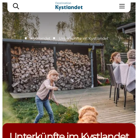
■
■
Kystlandet
Unterkünfte im Kystlandet
Erlebnisse
Städte
Unterkünfte
Camping
Unterkünfte im Kystlandet