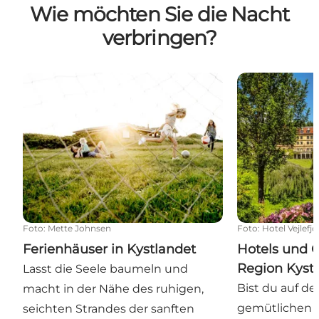
Wie möchten Sie die Nacht
verbringen?
Ferienhäuser in Kystlandet
Hotels und Ga
Foto
:
Mette Johnsen
Foto
:
Hotel Vejlefjo
Ferienhäuser in Kystlandet
Hotels und G
Region Kyst
Lasst die Seele baumeln und
Bist du auf d
macht in der Nähe des ruhigen,
gemütlichen G
seichten Strandes der sanften