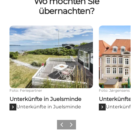
Wo möchten Sie
übernachten?
Unterkünfte in Juelsminde
Unterkünfte i
Foto
:
Feriepartner
Foto
:
Jørgensens H
Unterkünfte in Juelsminde
Unterkünfte
Unterkünfte in Juelsminde
Unterkünft
Zurück
Weiter