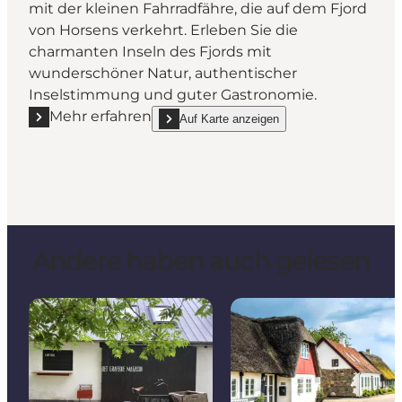
mit der kleinen Fahrradfähre, die auf dem Fjord
von Horsens verkehrt. Erleben Sie die
charmanten Inseln des Fjords mit
wunderschöner Natur, authentischer
Inselstimmung und guter Gastronomie.
Mehr erfahren
Auf Karte anzeigen
Mehr erfahren "Die Fahrradfähre Alrø-Hjarnø"
show Die Fahrradfähre Alrø-Hjarnø on_map
Andere haben auch gelesen