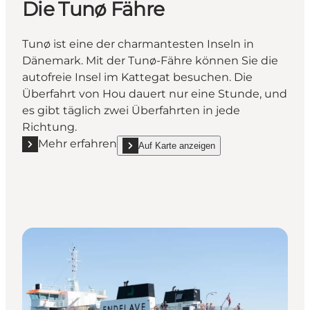
Die Tunø Fähre
Tunø ist eine der charmantesten Inseln in
Dänemark. Mit der Tunø-Fähre können Sie die
autofreie Insel im Kattegat besuchen. Die
Überfahrt von Hou dauert nur eine Stunde, und
es gibt täglich zwei Überfahrten in jede
Richtung.
Mehr erfahren
Auf Karte anzeigen
Mehr erfahren "Die Tunø Fähre"
show Die Tunø Fähre on_map