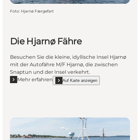
Foto
:
Hjarnø Færgefart
Die Hjarnø Fähre
Besuchen Sie die kleine, idyllische Insel Hjarnø
mit der Autofähre M/F Hjarnø, die zwischen
Snaptun und der Insel verkehrt.
Mehr erfahren
Auf Karte anzeigen
Mehr erfahren "Die Hjarnø Fähre"
show Die Hjarnø Fähre on_map