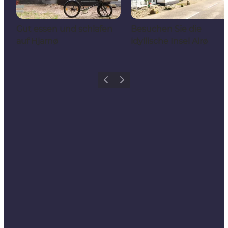
Gut essen und schlafen
Besuchen Sie die
auf Hjarnø
idyllische Insel Alrø
Zurück
Weiter
Share your holiday with us