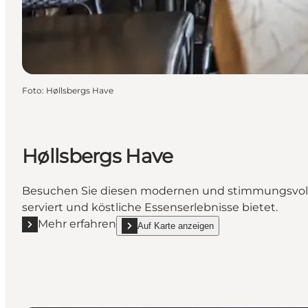
Foto
:
Høllsbergs Have
Høllsbergs Have
Besuchen Sie diesen modernen und stimmungsvollen
serviert und köstliche Essenserlebnisse bietet.
Mehr erfahren
Auf Karte anzeigen
Mehr erfahren "Høllsbergs Have"
show Høllsbergs Have on_map