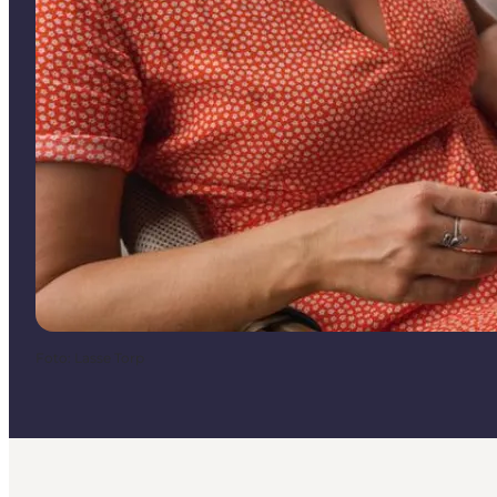
Foto
:
Lasse Torp