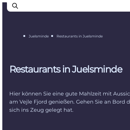
■
■
Juelsminde
Restaurants in Juelsminde
Shopping in Juelsminde
Restaurants in Juelsminde
Unterkünfte in Juelsminde
Restaurants in Juelsminde
Hier können Sie eine gute Mahlzeit mit Aussi
am Vejle Fjord genießen. Gehen Sie an Bord
sich ins Zeug gelegt hat.