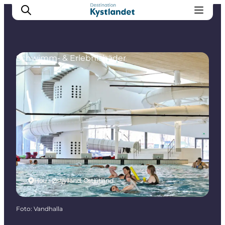
Schwimm- & Erlebnisbäder
Erlebnisse
Städte
Unterkünfte
Camping
Hou - Østjylland, Ostjütland
Foto
:
Vandhalla