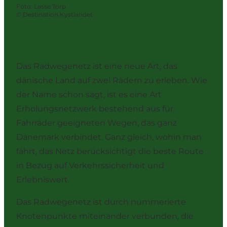
Foto
:
Lasse Torp
©
Destination Kystlandet
Das Radwegenetz ist eine neue Art, das
dänische Land auf zwei Rädern zu erleben. Wie
der Name schon sagt, ist es eine Art
Erholungsnetzwerk bestehend aus für
Fahrräder geeigneten Wegen, das ganz
Dänemark verbindet. Ganz gleich, wohin man
fährt, das Netz berücksichtigt die beste Route
in Bezug auf Verkehrssicherheit und
Erlebniswert.
Das Radwegenetz ist durch nummerierte
Knotenpunkte miteinander verbunden, die