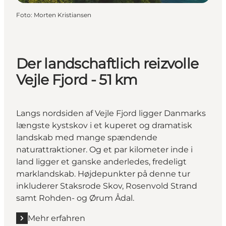
Foto
:
Morten Kristiansen
Der landschaftlich reizvolle
Vejle Fjord - 51 km
Langs nordsiden af Vejle Fjord ligger Danmarks
længste kystskov i et kuperet og dramatisk
landskab med mange spændende
naturattraktioner. Og et par kilometer inde i
land ligger et ganske anderledes, fredeligt
marklandskab. Højdepunkter på denne tur
inkluderer Staksrode Skov, Rosenvold Strand
samt Rohden- og Ørum Ådal.
Mehr erfahren
Mehr erfahren "Der landschaftlich reizvolle Vejle Fjor