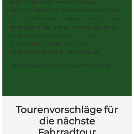
sich dort befinden, wo die Radwege
zusammentreffen und Sie eine Route wählen
müssen. Mit Hilfe der Knotenpunkte kann man
seine eigene Tour planen, unabhängig davon,
wo die Reise beginnen soll - von einem
Campingplatz, einem Hotel, einer
Privatwohnung oder einem Parkplatz.
Das Radwegenetz ist eine digitale Lösung.
Tourenvorschläge für
die nächste
Fahrradtour