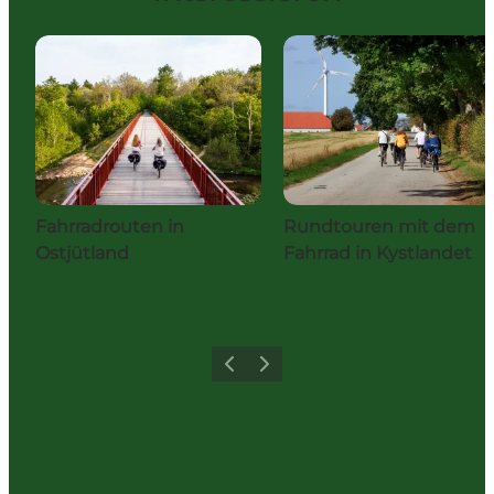
Fahrradrouten in
Rundtouren mit dem
Ostjütland
Fahrrad in Kystlandet
Zurück
Weiter