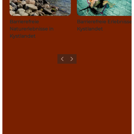
Barrierefreie
Barrierefreie Erlebnisse 
Naturerlebnisse in
Kystlandet
Kystlandet
Zurück
Weiter
Share your holiday with us