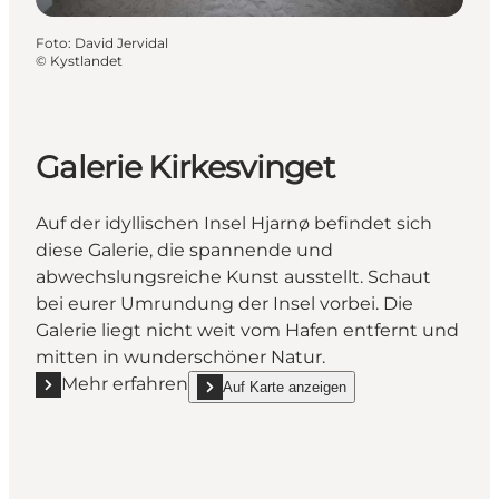
Foto
:
David Jervidal
©
Kystlandet
Galerie Kirkesvinget
Auf der idyllischen Insel Hjarnø befindet sich
diese Galerie, die spannende und
abwechslungsreiche Kunst ausstellt. Schaut
bei eurer Umrundung der Insel vorbei. Die
Galerie liegt nicht weit vom Hafen entfernt und
mitten in wunderschöner Natur.
Mehr erfahren
Auf Karte anzeigen
Mehr erfahren "Galerie Kirkesvinget"
show Galerie Kirkesvinget on_map