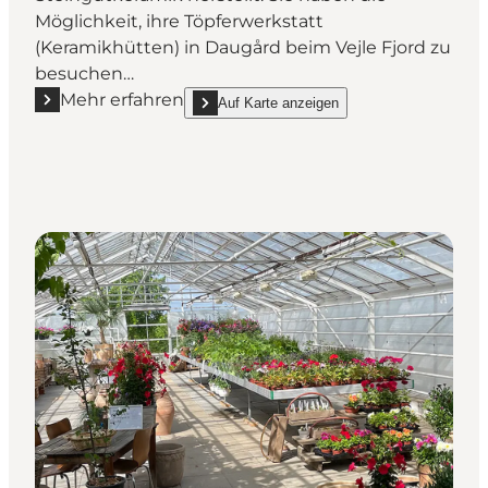
Möglichkeit, ihre Töpferwerkstatt
(Keramikhütten) in Daugård beim Vejle Fjord zu
besuchen…
Mehr erfahren
Auf Karte anzeigen
Mehr erfahren "LM Unika Keramik"
show LM Unika Keramik on_map