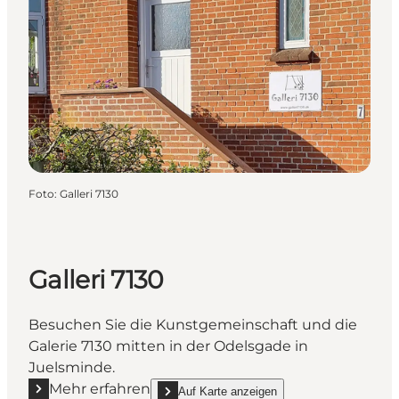
Foto
:
Galleri 7130
Galleri 7130
Besuchen Sie die Kunstgemeinschaft und die
Galerie 7130 mitten in der Odelsgade in
Juelsminde.
Mehr erfahren
Auf Karte anzeigen
Mehr erfahren "Galleri 7130"
show Galleri 7130 on_map