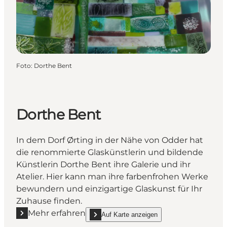
Foto
:
Dorthe Bent
Dorthe Bent
In dem Dorf Ørting in der Nähe von Odder hat
die renommierte Glaskünstlerin und bildende
Künstlerin Dorthe Bent ihre Galerie und ihr
Atelier. Hier kann man ihre farbenfrohen Werke
bewundern und einzigartige Glaskunst für Ihr
Zuhause finden.
Mehr erfahren
Auf Karte anzeigen
Mehr erfahren "Dorthe Bent"
show Dorthe Bent on_map