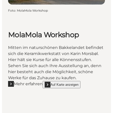
Foto
:
MolaMola Workshop
MolaMola Workshop
Mitten im naturschönen Bakkelandet befindet
sich die Keramikwerkstatt von Karin Morsbøl.
Hier hält sie Kurse für alle Könnensstufen.
Sehen Sie sich auch Ihre Ausstellung an, denn
hier besteht auch die Möglichkeit, schöne
Werke für das Zuhause zu kaufen.
Mehr erfahren
Auf Karte anzeigen
Mehr erfahren "MolaMola Workshop"
show MolaMola Workshop on_map