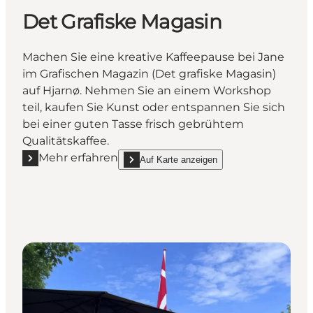
Det Grafiske Magasin
Machen Sie eine kreative Kaffeepause bei Jane
im Grafischen Magazin (Det grafiske Magasin)
auf Hjarnø. Nehmen Sie an einem Workshop
teil, kaufen Sie Kunst oder entspannen Sie sich
bei einer guten Tasse frisch gebrühtem
Qualitätskaffee.
Mehr erfahren
Auf Karte anzeigen
Mehr erfahren "Det Grafiske Magasin"
show Det Grafiske Magasin on_map