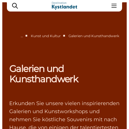
■
■
…
Kunst und Kultur
Galerien und Kunsthandwerk
Erlebnisse
Städte
Unterkünfte
Galerien und
Camping
Kunsthandwerk
Erkunden Sie unsere vielen inspirierenden
Galerien und Kunstworkshops und
nehmen Sie köstliche Souvenirs mit nach
Hause, die von einigen der talentiertesten