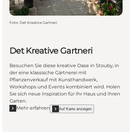
Foto
:
Det Kreative Gartneri
Det Kreative Gartneri
Besuchen Sie diese kreative Oase in Stouby, in
der eine klassische Gärtnerei mit
Pflanzenverkauf mit Kunsthandwerk,
Workshops und Events kombiniert wird. Holen
Sie sich neue Inspiration für Ihr Haus und Ihren
Garten.
Mehr erfahren
Auf Karte anzeigen
Mehr erfahren "Det Kreative Gartneri"
show Det Kreative Gartneri on_map