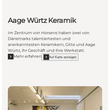
Aage Würtz Keramik
Im Zentrum von Horsens haben zwei von
Dänemarks talentiertesten und
anerkanntesten Keramikern, Gitte und Aage
Würtz, ihr Geschäft und ihre Werkstatt.
Mehr erfahren
Auf Karte anzeigen
Mehr erfahren "Aage Würtz Keramik"
show Aage Würtz Keramik on_map