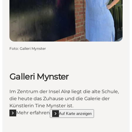
Foto
:
Galleri Mynster
Galleri Mynster
Im Zentrum der Insel Alrø liegt die alte Schule,
die heute das Zuhause und die Galerie der
Künstlerin Tine Mynster ist.
Mehr erfahren
Auf Karte anzeigen
Mehr erfahren "Galleri Mynster"
show Galleri Mynster on_map