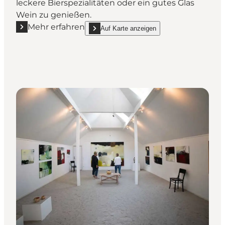
leckere Bierspezialitäten oder ein gutes Glas
Wein zu genießen.
Mehr erfahren
Auf Karte anzeigen
Mehr erfahren "Tunø Det Gamle Posthus"
show Tunø Det Gamle Posthus on_map