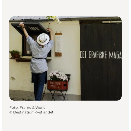
Foto
:
Frame & Work
©
Destination Kystlandet