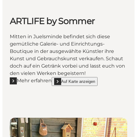
ARTLIFE by Sommer
Mitten in Juelsminde befindet sich diese
gemütliche Galerie- und Einrichtungs-
Boutique in der ausgewählte Künstler ihre
Kunst und Gebrauchskunst verkaufen. Schaut
doch auf ein Getränk vorbei und lasst euch von
den vielen Werken begeistern!
Mehr erfahren
Auf Karte anzeigen
Mehr erfahren "ARTLIFE by Sommer"
show ARTLIFE by Sommer on_map