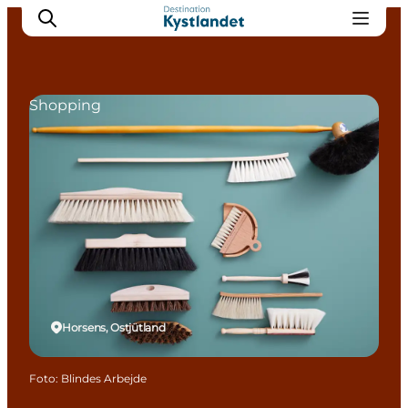
Shopping
Erlebnisse
Städte
Unterkünfte
Camping
Horsens, Ostjütland
Foto
:
Blindes Arbejde