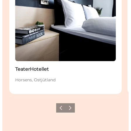
TeaterHotellet
Horsens, Ostjütland
Zurück
Weiter