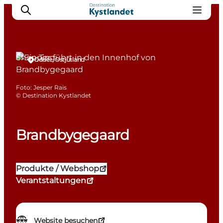
Shopping
Odder, Ostjütland
Erlebnisse
Foto
:
Jesper Rais
©
Destination Kystlandet
Städte
Unterkünfte
Camping
Brandbygegaard
Produkte / Webshop
Verantstaltungen
Website besuchen