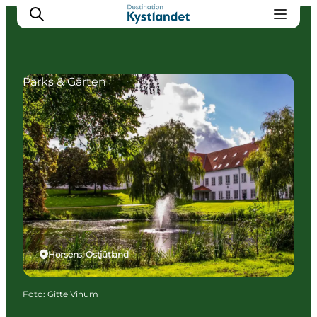
Parks & Gärten
Erlebnisse
Städte
Unterkünfte
Camping
Horsens, Ostjütland
Foto
:
Gitte Vinum