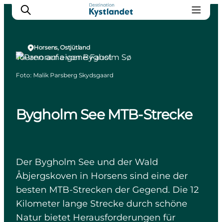
Horsens, Ostjütland
Touren auf eigene Faust
Foto
:
Malik Parsberg Skydsgaard
Erlebnisse
Städte
Unterkünfte
Bygholm See MTB-Strecke
Camping
Der Bygholm See und der Wald
Åbjergskoven in Horsens sind eine der
besten MTB-Strecken der Gegend. Die 12
Kilometer lange Strecke durch schöne
Natur bietet Herausforderungen für