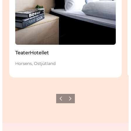
TeaterHotellet
Horsens, Ostjütland
Zurück
Weiter