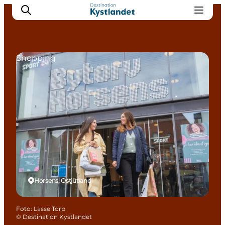
Shopping
Erlebnisse
Städte
Unterkünfte
Camping
Horsens, Ostjütland
Foto
:
Lasse Torp
©
Destination Kystlandet