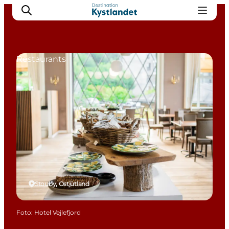
Restaurants
Erlebnisse
Städte
Unterkünfte
Camping
Stouby, Ostjütland
Foto
:
Hotel Vejlefjord