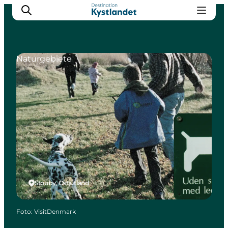
Naturgebiete
Erlebnisse
Städte
Unterkünfte
Camping
Stouby, Ostjütland
Foto
:
VisitDenmark