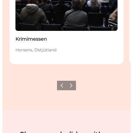
Krimimessen
Horsens, Ostjütland
Zurück
Weiter