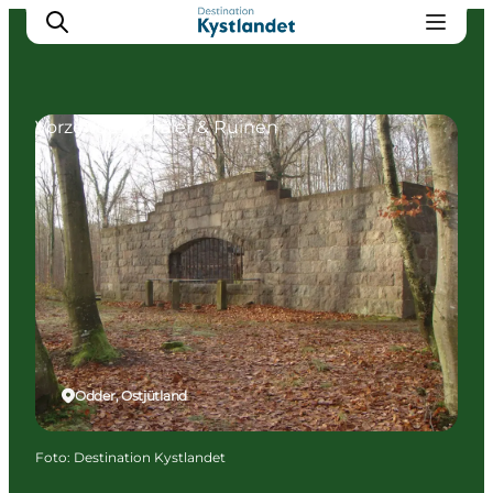
Vorzeitdenkmäler & Ruinen
Erlebnisse
Städte
Unterkünfte
Camping
Odder, Ostjütland
Foto
:
Destination Kystlandet