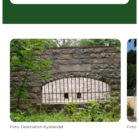
Foto
:
Destination Kystlandet
Foto
: