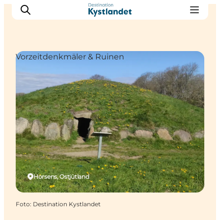
Vorzeitdenkmäler & Ruinen
Erlebnisse
Städte
Unterkünfte
Camping
Horsens, Ostjütland
Foto
:
Destination Kystlandet