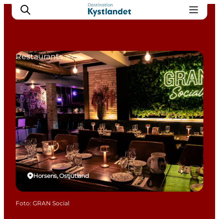
Restaurants
Erlebnisse
Städte
Unterkünfte
Camping
Horsens, Ostjütland
Foto
:
GRAN Social