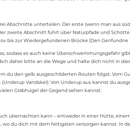
in drei Abschnitte unterteilen. Der erste (wenn man aus 
 Der zweite Abschnitt führt über Naturpfade und Schot
kov bis zur Wiedergefundenen Brücke (Den Genfundne B
luss, sodass es auch keine Überschwemmungsgefahr gi
ich daher bitte an die Wege und halte dich nicht in die
du den gelb ausgeschilderten Routen folgst. Vom Gud
(Underup Vandskel). Von Underup aus kannst du ausg
 vielen Grabhügel der Gegend sehen kannst.
uch übernachten kann – entweder in einer Hütte, eine
k, wo du dich mit dem Nötigsten versorgen kannst. In d