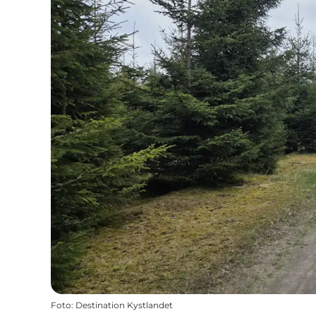
Foto
:
Destination Kystlandet