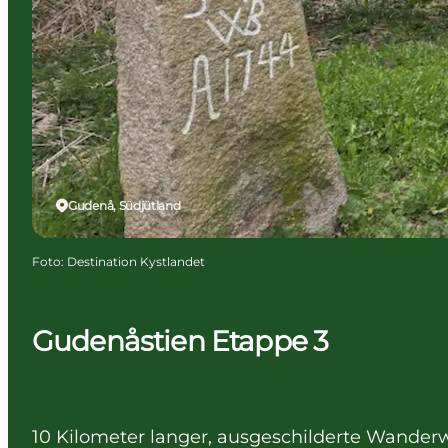
Gudenå, Südjütland
Foto
:
Destination Kystlandet
Gudenåstien Etappe 3
10 Kilometer langer, ausgeschilderte Wander