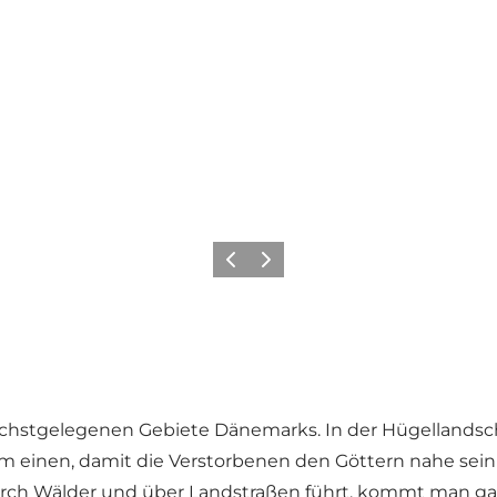
Zurück
Weiter
öchstgelegenen Gebiete Dänemarks. In der Hügellandsc
m einen, damit die Verstorbenen den Göttern nahe sein
durch Wälder und über Landstraßen führt, kommt man ga