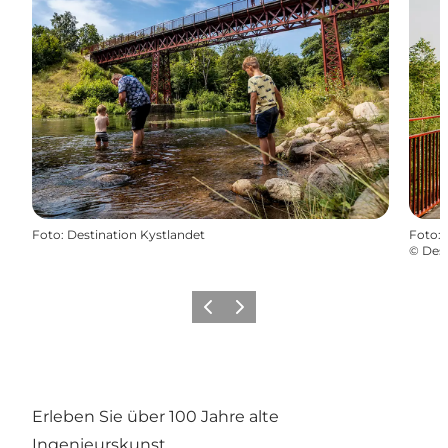
Foto
:
Destination Kystlandet
Foto
:
©
Dest
Zurück
Weiter
Erleben Sie über 100 Jahre alte
Ingenieurskunst