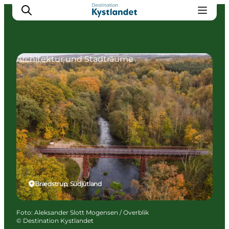
Architektur und Stadträume
Erlebnisse
Städte
Unterkünfte
Camping
Brædstrup, Südjütland
Foto
:
Aleksander Slott Mogensen / Overblik
©
Destination Kystlandet