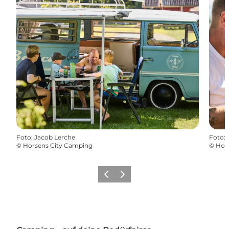
Foto
:
Jacob Lerche
Foto
:
©
Horsens City Camping
©
Hor
Zurück
Weiter