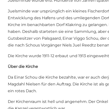
Juelsminde wurde erst Hunderte von Jahren später
Juelsminde war ursprünglich ein kleines Fischerdorf
Entwicklung des Hafens und des umliegenden Dorfe
Kirche im benachbarten Dorf Klakring zu gelangen. 
haben. Deshalb starteten sie eine Sammlung, aber 
Gutsbesitzer von Palsgaard, Einar Viggo Schou, der 
die nach Schous Vorgänger Niels Juel Reedtz benann
Die Kirche wurde 1911-12 erbaut und 1913 eingeweiht
Über die Kirche
Da Einar Schou die Kirche bezahlte, war er auch d
Magdahl Nielsen für den Auftrag. Die Kirche ist als
ein rotes Dach.
Der Kirchenraum ist hell und angenehm. Der Onkel vo
die Kanzel verantwortlich war.