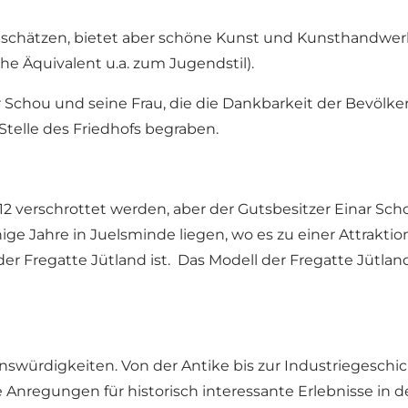
enschätzen, bietet aber schöne Kunst und Kunsthandwerk
che Äquivalent u.a. zum Jugendstil).
ar Schou und seine Frau, die die Dankbarkeit der Bevöl
Stelle des Friedhofs begraben.
912 verschrottet werden, aber der Gutsbesitzer Einar Sch
inige Jahre in Juelsminde liegen, wo es zu einer Attraktion
der Fregatte Jütland ist. Das Modell der Fregatte Jütlan
enswürdigkeiten
. Von der Antike bis zur Industriegesc
Sie Anregungen für historisch interessante Erlebnisse i