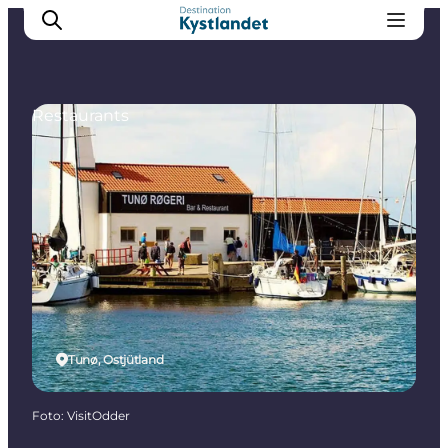
Restaurants
Erlebnisse
Städte
Unterkünfte
Camping
Tunø, Ostjütland
Foto
:
VisitOdder