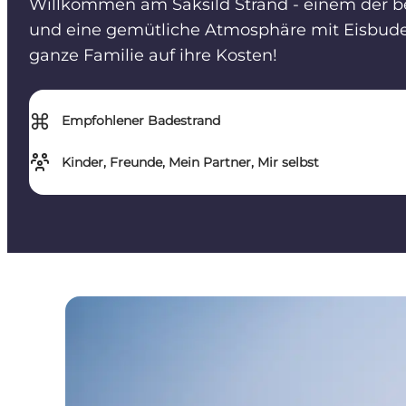
Willkommen am Saksild Strand - einem der bel
und eine gemütliche Atmosphäre mit Eisbuden
ganze Familie auf ihre Kosten!
⌘
Empfohlener Badestrand
Kinder, Freunde, Mein Partner, Mir selbst