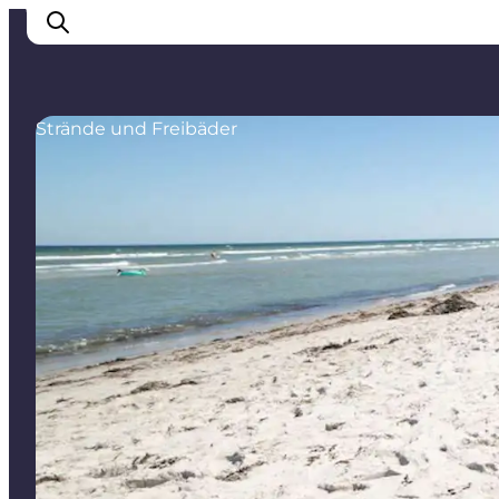
Strände und Freibäder
Erlebnisse
Städte
Unterkünfte
Camping