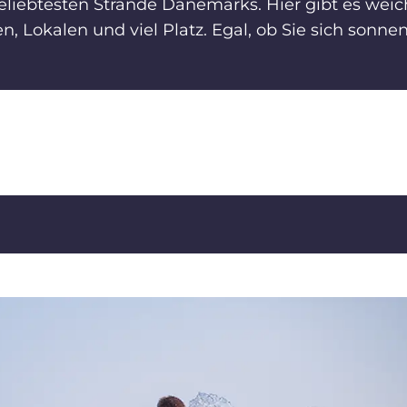
iebtesten Strände Dänemarks. Hier gibt es weich
, Lokalen und viel Platz. Egal, ob Sie sich son