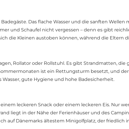
sten Badegäste. Das flache Wasser und die sanften Welle
imer und Schaufel nicht vergessen – denn es gibt reichli
sich die Kleinen austoben können, während die Eltern 
wagen, Rollator oder Rollstuhl. Es gibt Strandmatten, di
en Sommermonaten ist ein Rettungsturm besetzt, und de
es Wasser, gute Hygiene und hohe Badesicherheit.
 einem leckeren Snack oder einem leckeren Eis. Nur w
and liegt in der Nähe der Ferienhäuser und des Campingp
uch auf
Dänemarks ältestem Minigolfplatz
, der friedlic