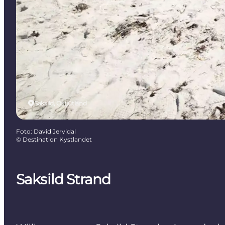
Saksild, Ostjütland
Foto
:
David Jervidal
©
Destination Kystlandet
Saksild Strand