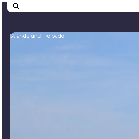
Strände und Freibäder
Erlebnisse
Städte
Unterkünfte
Camping