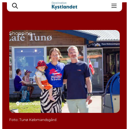
Shopping
Erlebnisse
Städte
Unterkünfte
Camping
Tunø, Ostjütland
Foto
:
Tunø Købmandsgård