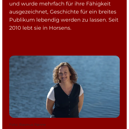
und wurde mehrfach für ihre Fähigkeit
ausgezeichnet, Geschichte für ein breites
Publikum lebendig werden zu lassen. Seit
2010 lebt sie in Horsens.
Foto
:
Rasmus Rønne