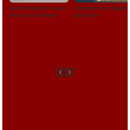
Alles Wichtige für euren
Camping in der Region
Besuch auf Endelave
Kystlandet
Zurück
Weiter
Share your holiday with us