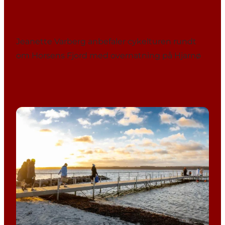
Jeanette Varberg anbefaler cykelturen rundt
om Horsens Fjord med overnatning på Hjarnø