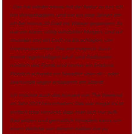
- Das hat wieder etwas mit der Natur zu tun. Ich
bin Winterbaderin, und vor ein paar Jahren bin
ich bei minus 20 Grad ins Wasser gegangen. Es
war ein klarer, völlig windstiller Morgen, und wir
mussten erst ein Loch ins Eis schlagen, um
hineinzukommen. Das war magisch. Auch
meine regelmäßigen Lauf- und Radtouren
nördlich des Fjords sind immer ein Erlebnis.
Plötzlich schwebt ein Seeadler über dir – oder
Seehunde liegen entspannt am Strand.
Ich möchte auch das Konzert von The Weeknd
im Jahr 2023 hervorheben. Das war mega! Es ist
einfach total verrückt, dass man sich nur aufs
Rad setzen und gemütlich hinradeln kann, um
einen Weltstar von diesem Kaliber live zu