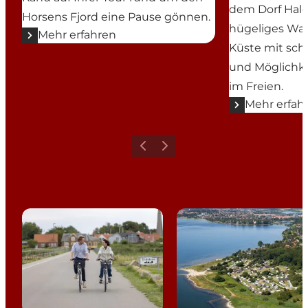
dem Dorf Hald
Horsens Fjord eine Pause gönnen.
hügeliges Wal
Mehr erfahren
Küste mit sc
und Möglichke
im Freien.
Mehr erfah
Zurück
Weiter