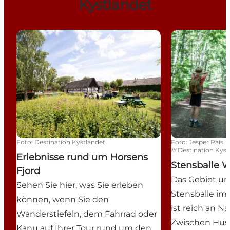
Kystlandet
Erlebnisse rund um Horsens Fjord
Stensballe Wa
Foto
:
Destination Kystlandet
Foto
:
Jesper Rais
©
Destination Kyst
Erlebnisse rund um Horsens
Stensballe 
Fjord
Das Gebiet um
Sehen Sie hier, was Sie erleben
Stensballe im
können, wenn Sie den
ist reich an N
Wanderstiefeln, dem Fahrrad oder
Zwischen Hus
Kanu auf Ihrer Tour rund um den