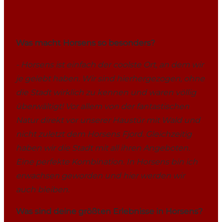
Was macht Horsens so besonders?
- Horsens ist einfach der coolste Ort, an dem wir
je gelebt haben. Wir sind hierhergezogen, ohne
die Stadt wirklich zu kennen und waren völlig
überwältigt! Vor allem von der fantastischen
Natur direkt vor unserer Haustür mit Wald und
nicht zuletzt dem Horsens Fjord. Gleichzeitig
haben wir die Stadt mit all ihren Angeboten.
Eine perfekte Kombination. In Horsens bin ich
erwachsen geworden und hier werden wir
auch bleiben.
Was sind deine größten Erlebnisse in Horsens?