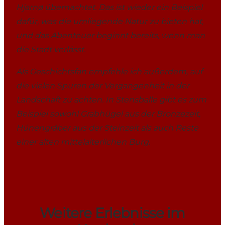
Hjarnø übernachtet. Das ist wieder ein Beispiel
dafür, was die umliegende Natur zu bieten hat,
und das Abenteuer beginnt bereits, wenn man
die Stadt verlässt.
Als Geschichtsfan empfehle ich außerdem, auf
die vielen Spuren der Vergangenheit in der
Landschaft zu achten. In Stensballe gibt es zum
Beispiel sowohl Grabhügel aus der Bronzezeit,
Hünengräber aus der Steinzeit als auch Reste
einer alten mittelalterlichen Burg.
Weitere Erlebnisse im