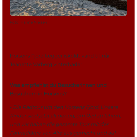
Foto
:
Hanne Nielsen
Horsens Fjord lægger iskoldt vand til, når
Jeanette Varberg vinterbader
Was empfiehlst du Besucherinnen und
Besuchern in Horsens?
-
Die Radtour um den Horsens Fjord. Unsere
Kinder sind jetzt alt genug, um Rad zu fahren,
und wir haben die gesamte Tour mit der
Fahrradfähre von Alrø aus gemacht und auf