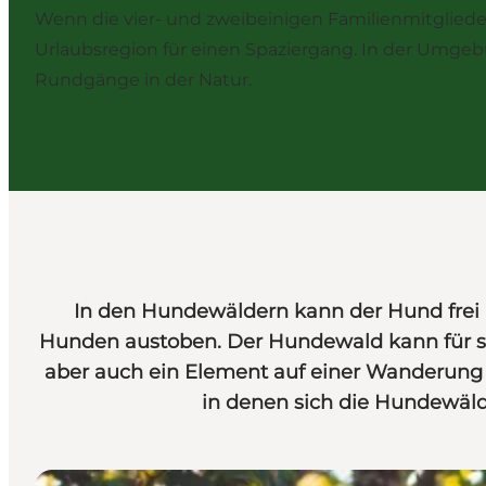
Wenn die vier- und zweibeinigen Familienmitglieder
Urlaubsregion für einen Spaziergang. In der Umge
Rundgänge in der Natur.
In den Hundewäldern kann der Hund frei
Hunden austoben. Der Hundewald kann für sic
aber auch ein Element auf einer Wanderung
in denen sich die Hundewäld