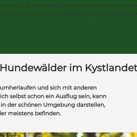
 frische Luft benötigen, dann bietet die Natur im Kyst
bung finden sich viele Hundewälder und unzählige Natu
Hundewälder im Kystlande
 umherlaufen und sich mit anderen
h selbst schon ein Ausflug sein, kann
 in der schönen Umgebung darstellen,
er meistens befinden.