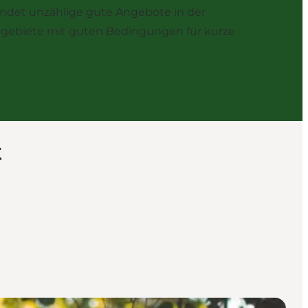
landet unzählige gute Angebote in der
rgebiete mit guten Bedingungen für kurze
t