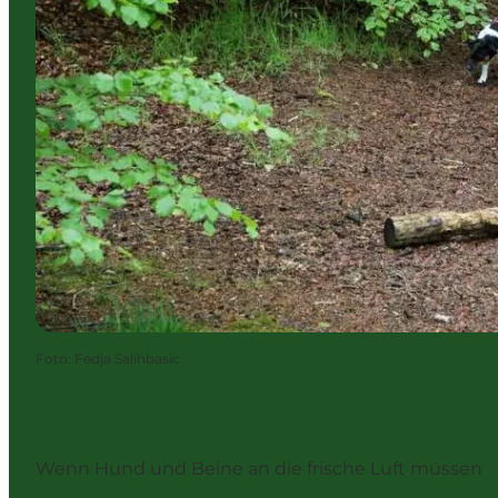
Foto
:
Fedja Salihbasic
Wenn Hund und Beine an die frische Luft müssen