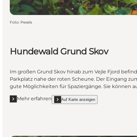
Foto
:
Pexels
Hundewald Grund Skov
Im großen Grund Skov hinab zum Vejle Fjord befind
Parkplatz nahe der roten Scheune. Der Eingang zum
gute Möglichkeiten für Spaziergänge. Sie können 
Mehr erfahren
Auf Karte anzeigen
Mehr erfahren "Hundewald Grund Skov"
show Hundewald Grund Skov on_map