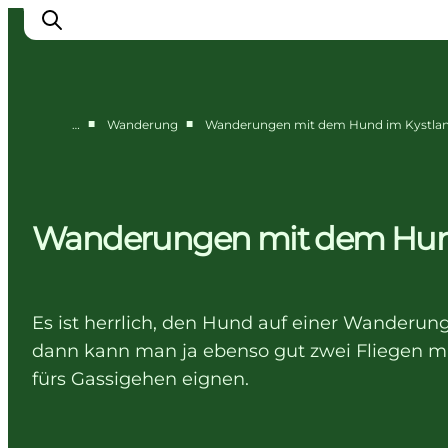
■
■
…
Wanderung
Wanderungen mit dem Hund im Kystla
Erlebnisse
Städte
Unterkünfte
Wanderungen mit dem Hund
Camping
Es ist herrlich, den Hund auf einer Wanderu
dann kann man ja ebenso gut zwei Fliegen mit
fürs Gassigehen eignen.