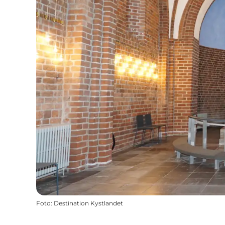
Foto
:
Destination Kystlandet