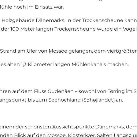
Mühle noch im Einsatz war.
te Holzgebäude Dänemarks. In der Trockenscheune kan
der 100 Meter langen Trockenscheune wurde ein Vogelt
Strand am Ufer von Mossoe gelangen, dem viertgrößte
s alten 1,3 Kilometer langen Mühlenkanals machen.
ahren auf dem Fluss Gudenåen – sowohl von Tørring im S
angspunkt bis zum Seehochland (Søhøjlandet) an.
einem der schönsten Aussichtspunkte Dänemarks, dem Z
den Blick auf den Mossoe, Klosterkær, Salten Langsø 