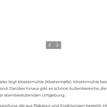
Zurück
Weiter
ks liegt Klostermühle (Klostermølle). Klostermühle bes
h sind. Darüber hinaus gibt es schöne Außenbereiche, die
in der atemberaubenden Umgebung.
sstellung, die aus Plakaten und Erzählungen besteht. H