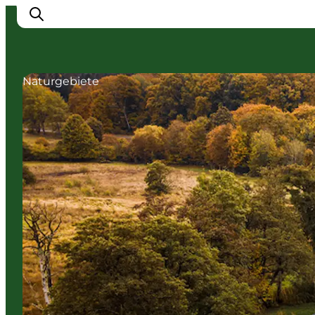
Naturgebiete
Erlebnisse
Städte
Unterkünfte
Camping