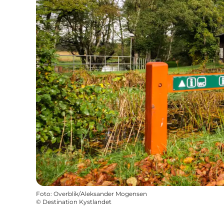
Foto
:
Overblik/Aleksander Mogensen
©
Destination Kystlandet