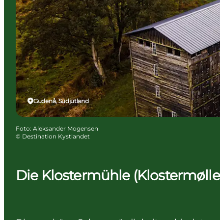
Gudenå, Südjütland
Foto
:
Aleksander Mogensen
©
Destination Kystlandet
Die Klostermühle (Klostermølle