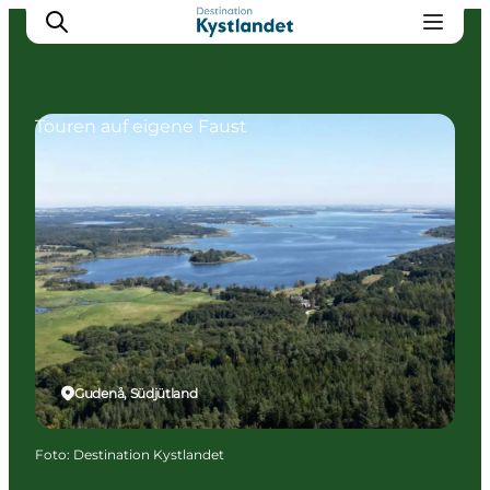
Touren auf eigene Faust
Erlebnisse
Städte
Unterkünfte
Camping
Gudenå, Südjütland
Foto
:
Destination Kystlandet