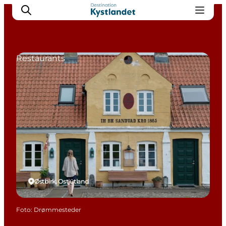
Restaurants
Erlebnisse
Städte
Unterkünfte
Camping
Østbirk, Ostjütland
Foto
:
Drømmesteder