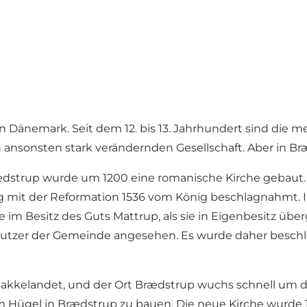
n Dänemark. Seit dem 12. bis 13. Jahrhundert sind die m
ansonsten stark verändernden Gesellschaft. Aber in Bræ
strup wurde um 1200 eine romanische Kirche gebaut. Im
 mit der Reformation 1536 vom König beschlagnahmt. 
sie im Besitz des Guts Mattrup, als sie in Eigenbesitz ü
e Nutzer der Gemeinde angesehen. Es wurde daher beschlo
 Bakkelandet, und der Ort Brædstrup wuchs schnell um 
m Hügel in Brædstrup zu bauen. Die neue Kirche wurde 