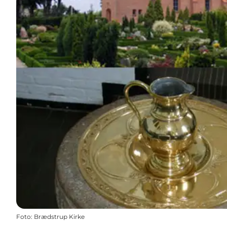
Foto
:
Brædstrup Kirke