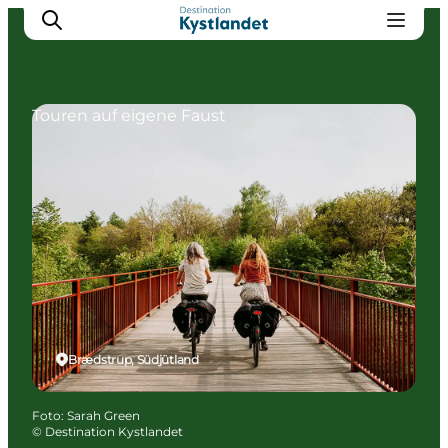
Touren auf eigene Faust
Erlebnisse
Städte
Unterkünfte
Camping
Brædstrup, Südjütland
Foto
:
Sarah Green
©
Destination Kystlandet