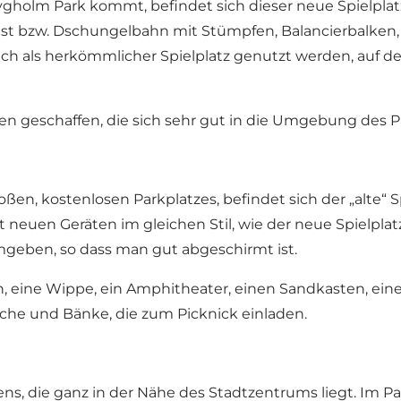
lm Park kommt, befindet sich dieser neue Spielplatz 
rüst bzw. Dschungelbahn mit Stümpfen, Balancierbalken,
uch als herkömmlicher Spielplatz genutzt werden, auf d
ien geschaffen, die sich sehr gut in die Umgebung des P
, kostenlosen Parkplatzes, befindet sich der „alte“ Spi
t neuen Geräten im gleichen Stil, wie der neue Spielpla
mgeben, so dass man gut abgeschirmt ist.
n, eine Wippe, ein Amphitheater, einen Sandkasten, eine
che und Bänke, die zum Picknick einladen.
ns, die ganz in der Nähe des Stadtzentrums liegt. Im Par