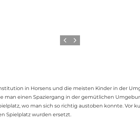
Zurück
Weiter
 Institution in Horsens und die meisten Kinder in der
 man einen Spaziergang in der gemütlichen Umgebung d
lplatz, wo man sich so richtig austoben konnte. Vor kur
n Spielplatz wurden ersetzt.