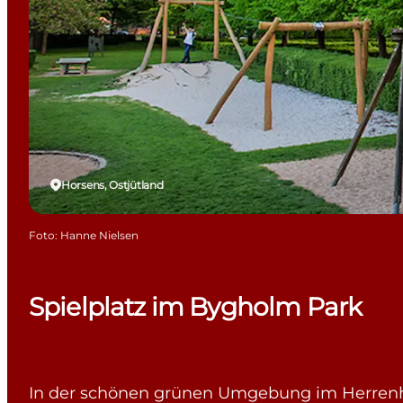
Horsens, Ostjütland
Foto
:
Hanne Nielsen
Spielplatz im Bygholm Park
In der schönen grünen Umgebung im Herrenhau