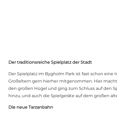
Der traditionsreiche Spielplatz der Stadt
Der Spielplatz im Bygholm Park ist fast schon eine
Großeltern gern hierher mitgenommen. Hier machte
den großen Hügel und ging zum Schluss auf den Spie
hinzu, und auch die Spielgeräte auf dem großen alte
Die neue Tarzanbahn