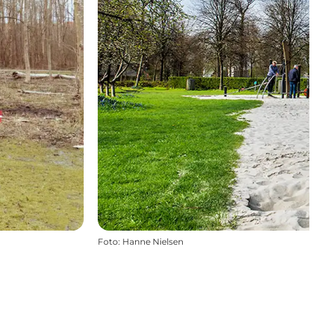
Foto
:
Hanne Nielsen