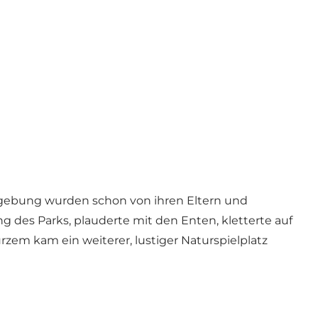
 Umgebung wurden schon von ihren Eltern und
es Parks, plauderte mit den Enten, kletterte auf
zem kam ein weiterer, lustiger Naturspielplatz