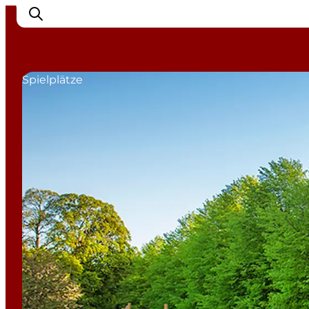
Spielplätze
Erlebnisse
Städte
Unterkünfte
Camping