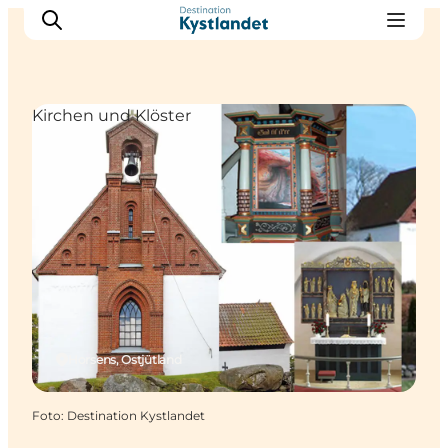
Kirchen und Klöster
Erlebnisse
Städte
Unterkünfte
Camping
Horsens, Ostjütland
Foto
:
Destination Kystlandet