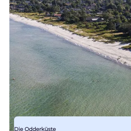
Die Odderküste