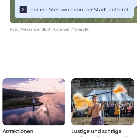
– nur ein Steinwurf von der Stadt entfernt
Foto
:
Aleksander Slott Mogensen / Overblik
Atrraktionen
Lustige und schräge