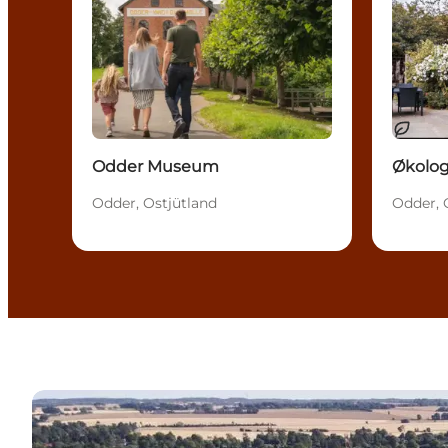
Nachha
Odder Museum
Økolog
Odder, Ostjütland
Odder, 
– nur ein Steinwurf von der Stadt entfernt