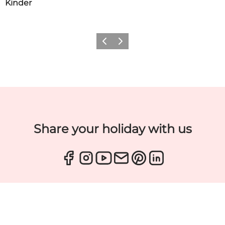
Kinder
Zurück
Weiter
Share your holiday with us