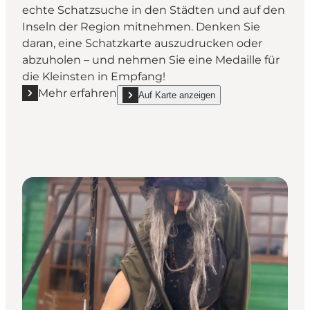
echte Schatzsuche in den Städten und auf den
Inseln der Region mitnehmen. Denken Sie
daran, eine Schatzkarte auszudrucken oder
abzuholen – und nehmen Sie eine Medaille für
die Kleinsten in Empfang!
Mehr erfahren
Auf Karte anzeigen
Mehr erfahren "Auf der Jagd nach den vielen Schätz
show Auf der Jagd nach den vielen Schätzen 