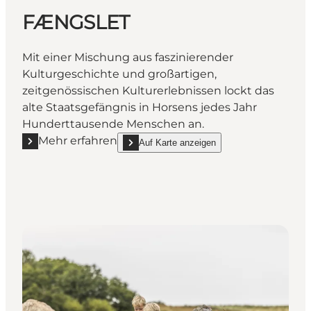
FÆNGSLET
Mit einer Mischung aus faszinierender
Kulturgeschichte und großartigen,
zeitgenössischen Kulturerlebnissen lockt das
alte Staatsgefängnis in Horsens jedes Jahr
Hunderttausende Menschen an.
Mehr erfahren
Auf Karte anzeigen
Mehr erfahren "FÆNGSLET"
show FÆNGSLET on_map