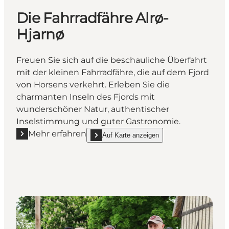
Die Fahrradfähre Alrø-
Hjarnø
Freuen Sie sich auf die beschauliche Überfahrt
mit der kleinen Fahrradfähre, die auf dem Fjord
von Horsens verkehrt. Erleben Sie die
charmanten Inseln des Fjords mit
wunderschöner Natur, authentischer
Inselstimmung und guter Gastronomie.
Mehr erfahren
Auf Karte anzeigen
Mehr erfahren "Die Fahrradfähre Alrø-Hjarnø"
show Die Fahrradfähre Alrø-Hjarnø on_map