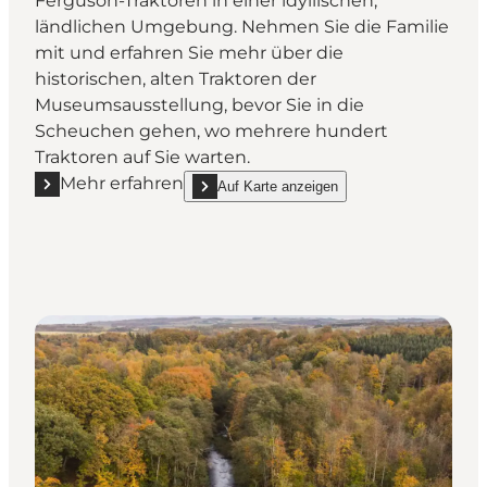
Ferguson-Traktoren in einer idyllischen,
ländlichen Umgebung. Nehmen Sie die Familie
mit und erfahren Sie mehr über die
historischen, alten Traktoren der
Museumsausstellung, bevor Sie in die
Scheuchen gehen, wo mehrere hundert
Traktoren auf Sie warten.
Mehr erfahren
Auf Karte anzeigen
Mehr erfahren "Danmarks Ferguson Museum"
show Danmarks Ferguson Museum on_map