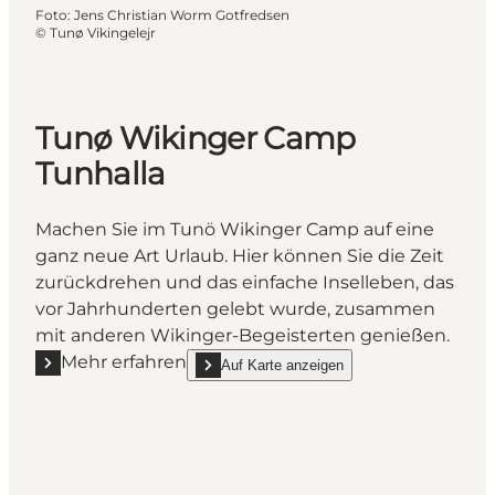
Foto
:
Jens Christian Worm Gotfredsen
©
Tunø Vikingelejr
Tunø Wikinger Camp
Tunhalla
Machen Sie im Tunö Wikinger Camp auf eine
ganz neue Art Urlaub. Hier können Sie die Zeit
zurückdrehen und das einfache Inselleben, das
vor Jahrhunderten gelebt wurde, zusammen
mit anderen Wikinger-Begeisterten genießen.
Mehr erfahren
Auf Karte anzeigen
Mehr erfahren "Tunø Wikinger Camp Tunhalla"
show Tunø Wikinger Camp Tunhalla on_map