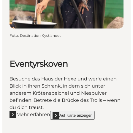
Foto
:
Destination Kystlandet
Eventyrskoven
Besuche das Haus der Hexe und werfe einen
Blick in ihren Schrank, in dem sich unter
anderem Krötenspeichel und Niespulver
befinden. Betrete die Brücke des Trolls – wenn
du dich traust.
Mehr erfahren
Auf Karte anzeigen
Mehr erfahren "Eventyrskoven"
show Eventyrskoven on_map