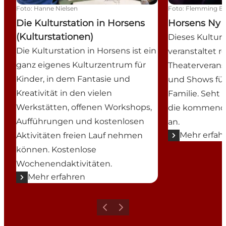
Foto
:
Hanne Nielsen
Foto
:
Flemming E
Die Kulturstation in Horsens
Horsens Ny 
(Kulturstationen)
Dieses Kultur
Die Kulturstation in Horsens ist ein
veranstaltet 
ganz eigenes Kulturzentrum für
Theaterverans
Kinder, in dem Fantasie und
und Shows für
Kreativität in den vielen
Familie. Seht 
Werkstätten, offenen Workshops,
die kommende
Aufführungen und kostenlosen
an.
Mehr erfah
Aktivitäten freien Lauf nehmen
können. Kostenlose
Wochenendaktivitäten.
Mehr erfahren
Zurück
Weiter