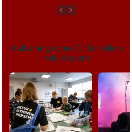
Zurück
Weiter
Kulturangebote für Familien
mit Kindern
Die Kulturstation in Horsens (Kulturstationen)
Horsens Ny Te