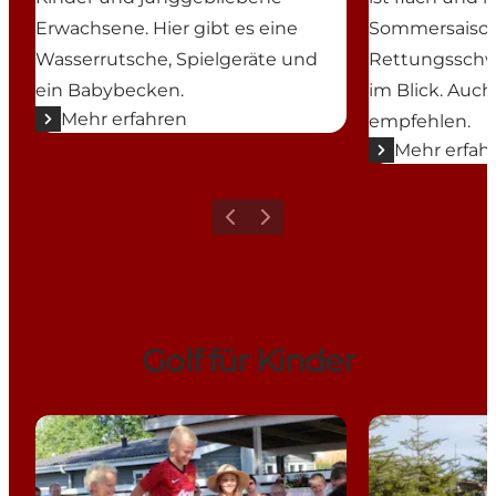
Erwachsene. Hier gibt es eine
Sommersaison
Wasserrutsche, Spielgeräte und
Rettungsschw
ein Babybecken.
im Blick. Auch 
Mehr erfahren
empfehlen.
Mehr erfah
Zurück
Weiter
Golf für Kinder
Minigolfbanen Saxild
Fodboldgolf F