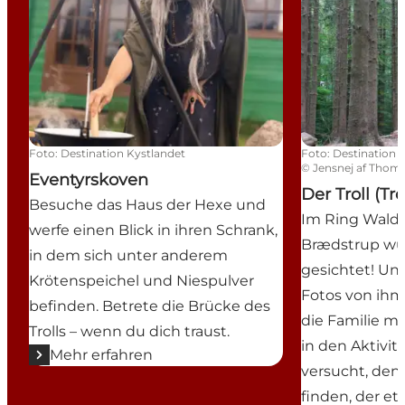
Foto
:
Destination Kystlandet
Foto
:
Destination 
©
Jensnej af Tho
Eventyrskoven
Der Troll (Tr
Besuche das Haus der Hexe und
Im Ring Wald 
werfe einen Blick in ihren Schrank,
Brædstrup wur
in dem sich unter anderem
gesichtet! Un
Krötenspeichel und Niespulver
Fotos von ih
befinden. Betrete die Brücke des
die Familie mi
Trolls – wenn du dich traust.
in den Aktivit
Mehr erfahren
versucht, den 
finden, der e