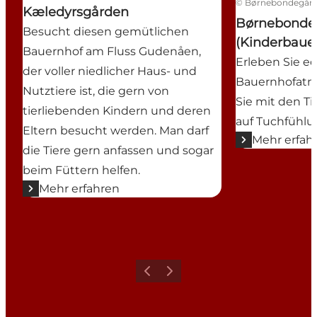
©
Børnebondegår
Kæledyrsgården
Børnebonde
Besucht diesen gemütlichen
(Kinderbaue
Bauernhof am Fluss Gudenåen,
Erleben Sie e
der voller niedlicher Haus- und
Bauernhofatm
Nutztiere ist, die gern von
Sie mit den T
tierliebenden Kindern und deren
auf Tuchfühlu
Eltern besucht werden. Man darf
Mehr erfah
die Tiere gern anfassen und sogar
beim Füttern helfen.
Mehr erfahren
Zurück
Weiter