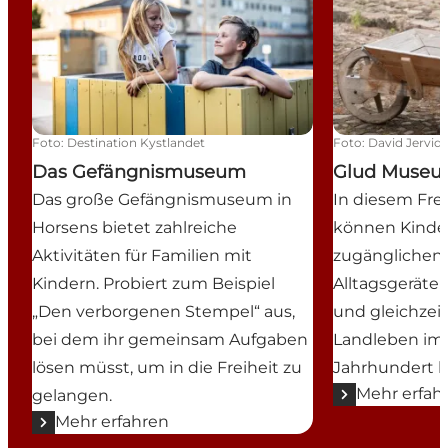
Foto
:
Destination Kystlandet
Foto
:
David Jervida
Das Gefängnismuseum
Glud Muse
Das große Gefängnismuseum in
In diesem Fr
Horsens bietet zahlreiche
können Kinder
Aktivitäten für Familien mit
zugänglichen 
Kindern. Probiert zum Beispiel
Alltagsgeräten
„Den verborgenen Stempel“ aus,
und gleichzei
bei dem ihr gemeinsam Aufgaben
Landleben im 1
lösen müsst, um in die Freiheit zu
Jahrhundert l
Mehr erfah
gelangen.
Mehr erfahren