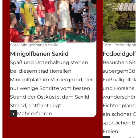
Foto
:
Minigolfbanen Saxild
Foto
:
Fodboldgolf 
Minigolfbanen Saxild
Fodboldgolf 
Spaß und Unterhaltung stehen
Besuchen Sie
bei diesem traditionellen
supergemütli
Minigolfplatz im Vordergrund, der
Fußballgolfpl
nur wenige Schritte vom besten
und Horsens. D
Strand der Ostküste, dem Saxild
wunderschön i
Strand, entfernt liegt.
Fichtenplanta
Mehr erfahren
ein schöner Or
sportlichen B
Freien.