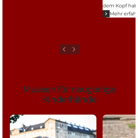
dem Kopf habe
Mehr erfah
Zurück
Weiter
Museen für neugierige
Kinderhände
Das Gefängnismuseum
Glud Museum