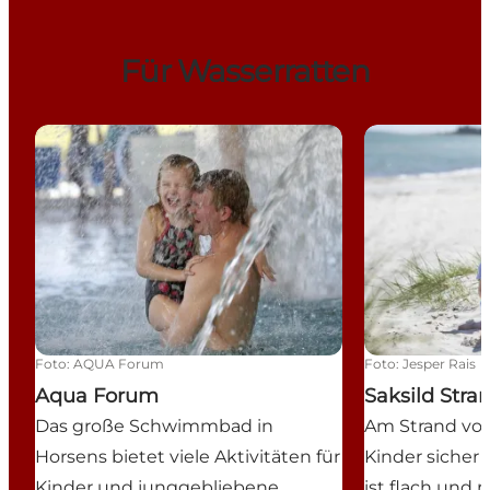
Für Wasserratten
Aqua Forum
Saksild Strand
Foto
:
AQUA Forum
Foto
:
Jesper Rais
Aqua Forum
Saksild Stra
Das große Schwimmbad in
Am Strand von
Horsens bietet viele Aktivitäten für
Kinder sicher 
Kinder und junggebliebene
ist flach und r