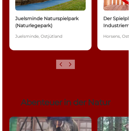
Juelsminde Naturspielpark
Der Spielpl
(Naturlegepark)
Industrie
Juelsminde, Ostjütland
Horsens, Ostj
Zurück
Weiter
Abenteuer in der Natur
Eventyrskoven
Der Troll (Trol