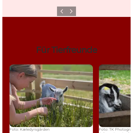
Zurück
Weiter
Für Tierfreunde
Kæledyrsgården
Børnebondegå
Foto
:
Kæledyrsgården
Foto
:
TK Photogra