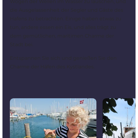
Wogen der Wellen im Wasser zu lauschen, und
die Ausgelassenheit der Segler und Gäste des
Hafens zu betrachten. Einige haben etwas zu
tun, andere essen ein Eis, und alles trägt zu
dem gemütlichen, maritimen Charme der
Stadt bei.
Entspannen Sie sich und genießen Sie den
Charme der Häfen des Kystlandes.
Juelsminde Hafen und Jachthafen
Hou Marina