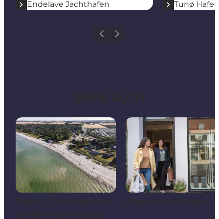
Endelave Jachthafen
Tunø Hafe
Zurück
Weiter
Siehe auch:
Saksild – Erlebnisse rund
Shopping in Horsens
um den besten Strand