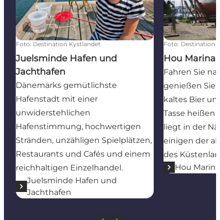
Foto
:
Destination Kystlandet
Foto
:
Destination 
Juelsminde Hafen und
Hou Marina
Jachthafen
Fahren Sie n
Dänemarks gemütlichste
genießen Sie
Hafenstadt mit einer
kaltes Bier un
unwiderstehlichen
Tasse heißen 
Hafenstimmung, hochwertigen
liegt in der 
Stränden, unzähligen Spielplätzen,
einigen der al
Restaurants und Cafés und einem
des Küstenlan
Hou Marin
reichhaltigen Einzelhandel.
Juelsminde Hafen und
Jachthafen