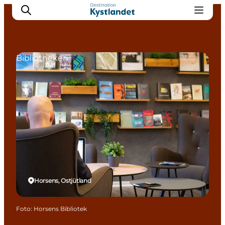
Bibliotheken
Erlebnisse
Städte
Unterkünfte
Camping
Horsens, Ostjütland
Foto
:
Horsens Bibliotek