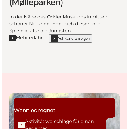
(Mølleparken)
In der Nähe des Odder Museums inmitten
schöner Natur befindet sich dieser tolle
Spielplatz für die Jüngsten.
Mehr erfahren
Auf Karte anzeigen
Mehr erfahren "Spielplatz im Mühlenpark (Møllepark
show Spielplatz im Mühlenpark (Mølleparken)
Aktivitätsvorschläge für einen Regentag
Wenn es regnet
Aktivitätsvorschläge für einen
Regentag