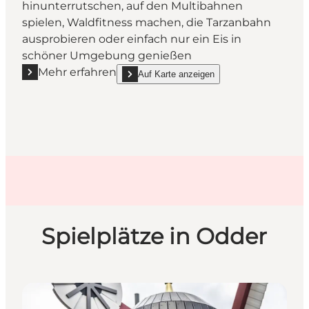
hinunterrutschen, auf den Multibahnen
spielen, Waldfitness machen, die Tarzanbahn
ausprobieren oder einfach nur ein Eis in
schöner Umgebung genießen
Mehr erfahren
Auf Karte anzeigen
Mehr erfahren "Juelsminde Naturspielpark (Naturle
show Juelsminde Naturspielpark (Naturlegepa
Spielplätze in Odder