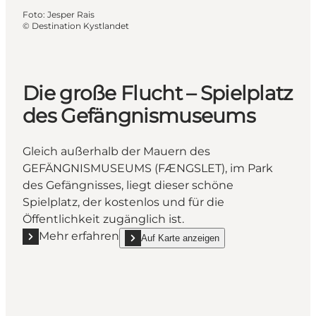
Foto
:
Jesper Rais
©
Destination Kystlandet
Die große Flucht – Spielplatz
des Gefängnismuseums
Gleich außerhalb der Mauern des
GEFÄNGNISMUSEUMS (FÆNGSLET), im Park
des Gefängnisses, liegt dieser schöne
Spielplatz, der kostenlos und für die
Öffentlichkeit zugänglich ist.
Mehr erfahren
Auf Karte anzeigen
Mehr erfahren "Die große Flucht – Spielplatz des 
show Die große Flucht – Spielplatz des Gef