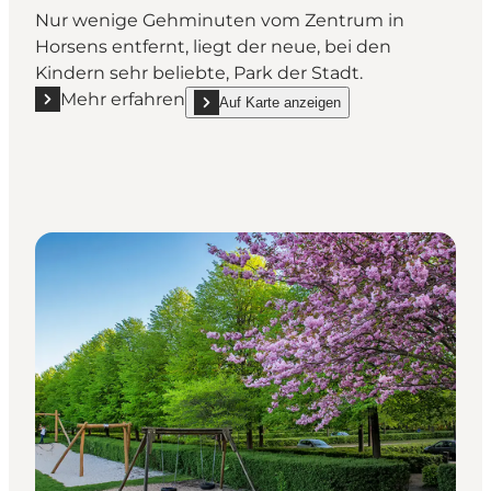
Nur wenige Gehminuten vom Zentrum in
Horsens entfernt, liegt der neue, bei den
Kindern sehr beliebte, Park der Stadt.
Mehr erfahren
Auf Karte anzeigen
Mehr erfahren "Bakkelunden"
show Bakkelunden on_map