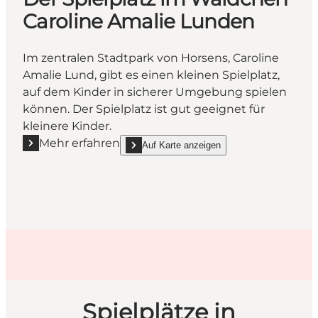
Caroline Amalie Lunden
Im zentralen Stadtpark von Horsens, Caroline
Amalie Lund, gibt es einen kleinen Spielplatz,
auf dem Kinder in sicherer Umgebung spielen
können. Der Spielplatz ist gut geeignet für
kleinere Kinder.
Mehr erfahren
Auf Karte anzeigen
Mehr erfahren "Der Spielplatz im Wäldchen Carolin
show Der Spielplatz im Wäldchen Caroline Am
Spielplätze in