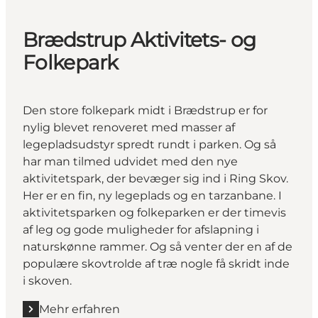
Brædstrup Aktivitets- og
Folkepark
Den store folkepark midt i Brædstrup er for
nylig blevet renoveret med masser af
legepladsudstyr spredt rundt i parken. Og så
har man tilmed udvidet med den nye
aktivitetspark, der bevæger sig ind i Ring Skov.
Her er en fin, ny legeplads og en tarzanbane. I
aktivitetsparken og folkeparken er der timevis
af leg og gode muligheder for afslapning i
naturskønne rammer. Og så venter der en af de
populære skovtrolde af træ nogle få skridt inde
i skoven.
Mehr erfahren
Mehr erfahren "Brædstrup Aktivitets- og Folkepark"