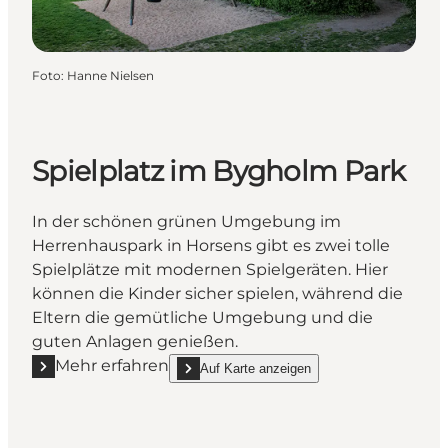
Foto
:
Hanne Nielsen
Spielplatz im Bygholm Park
In der schönen grünen Umgebung im
Herrenhauspark in Horsens gibt es zwei tolle
Spielplätze mit modernen Spielgeräten. Hier
können die Kinder sicher spielen, während die
Eltern die gemütliche Umgebung und die
guten Anlagen genießen.
Mehr erfahren
Auf Karte anzeigen
Mehr erfahren "Spielplatz im Bygholm Park"
show Spielplatz im Bygholm Park on_map