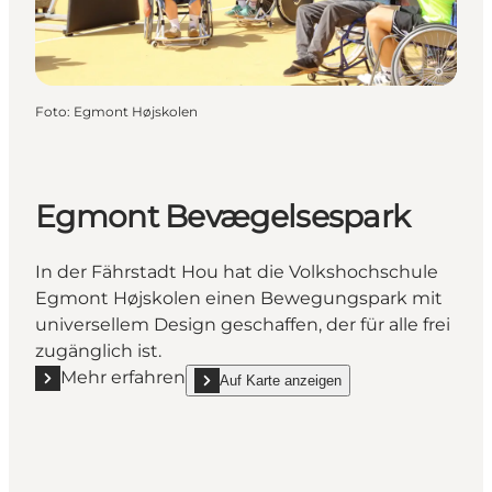
Foto
:
Egmont Højskolen
Egmont Bevægelsespark
In der Fährstadt Hou hat die Volkshochschule
Egmont Højskolen einen Bewegungspark mit
universellem Design geschaffen, der für alle frei
zugänglich ist.
Mehr erfahren
Auf Karte anzeigen
Mehr erfahren "Egmont Bevægelsespark"
show Egmont Bevægelsespark on_map