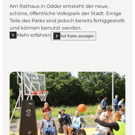
Am Rathaus in Odder entsteht der neue,
schöne, öffentliche Volkspark der Stadt. Einige
Teile des Parks sind jedoch bereits fertiggestellt
und können benutzt werden.
Mehr erfahren
Auf Karte anzeigen
Mehr erfahren "Spielplatz im Volkspark (Folkeparken
show Spielplatz im Volkspark (Folkeparken) 