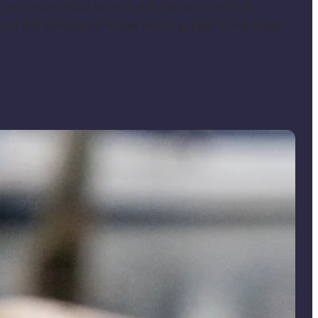
 heute genauso beliebt wie damals. Sie führt
st die Schatzsuche das Motiv auf der Tunø Tasse.