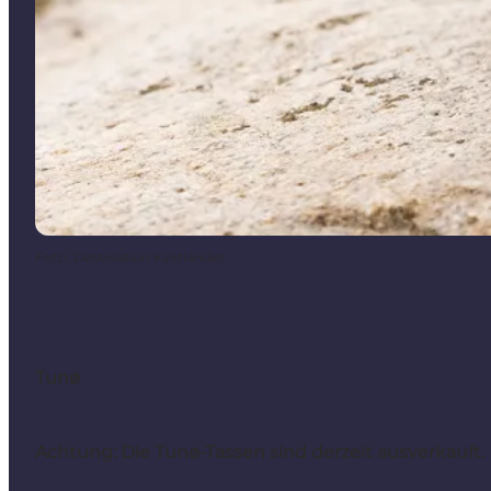
Foto
:
Destination Kystlandet
Tunø
Achtung: Die Tunø-Tassen sind derzeit ausverkauft.