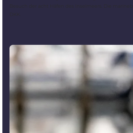
Besuch der acht Häfen des Inselmeers. Die marinebl
DKK.