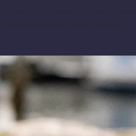
erste Schatzsuche ins Leben riefen. Die Schatzsuche ist
nde Aufgaben und atemberaubende Aussichten. Deshalb i
ft
Tunø Købmandsgård
oder in
Mejeriet Tunø
kaufen.