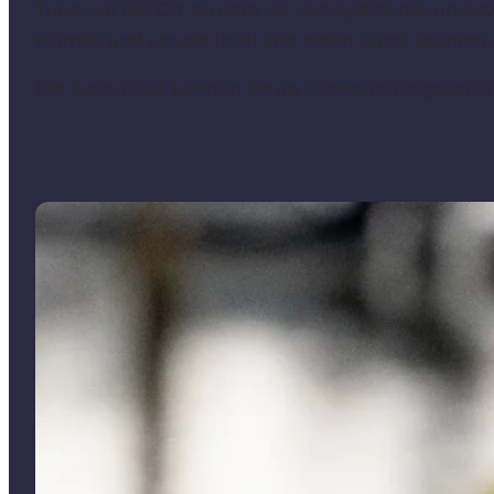
Tunø war der Ort, an dem wir von Kystlandet unsere 
einmal rund um die Insel und bietet dabei spanne
Die Tunø Tasse können Sie im Lebensmittelgeschä