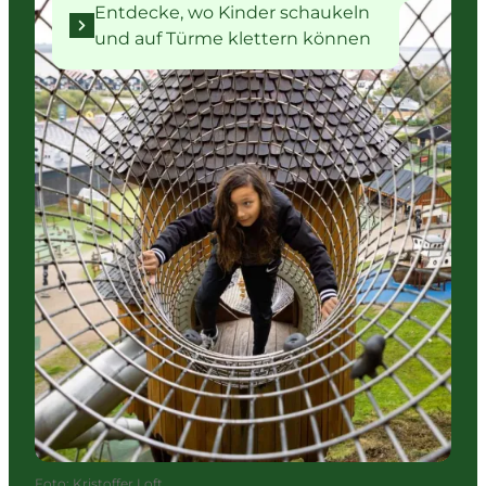
Entdecke, wo Kinder schaukeln
und auf Türme klettern können
Foto
:
Kristoffer Loft