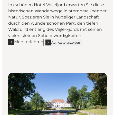
Im schönen Hotel Vejlefjord erwarten Sie diese
historischen Wanderwege in atemberaubender
Natur. Spazieren Sie in hügeliger Landschaft
durch den wunderschönen Park, den tiefen
Wald und entlang des Vejle-Fjords mit seinen
vielen kleinen Sehenswürdigkeiten.
Mehr erfahren
Auf Karte anzeigen
Mehr erfahren "Die Kurwege beim alten Sanatorium
show Die Kurwege beim alten Sanatorium on_