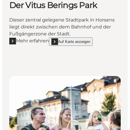
Der Vitus Berings Park
Dieser zentral gelegene Stadtpark in Horsens
liegt direkt zwischen dem Bahnhof und der
Fußgängerzone der Stadt.
Mehr erfahren
Auf Karte anzeigen
Mehr erfahren "Der Vitus Berings Park"
show Der Vitus Berings Park on_map