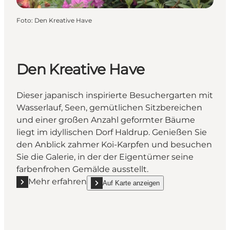
Foto
:
Den Kreative Have
Den Kreative Have
Dieser japanisch inspirierte Besuchergarten mit
Wasserlauf, Seen, gemütlichen Sitzbereichen
und einer großen Anzahl geformter Bäume
liegt im idyllischen Dorf Haldrup. Genießen Sie
den Anblick zahmer Koi-Karpfen und besuchen
Sie die Galerie, in der der Eigentümer seine
farbenfrohen Gemälde ausstellt.
Mehr erfahren
Auf Karte anzeigen
Mehr erfahren "Den Kreative Have"
show Den Kreative Have on_map