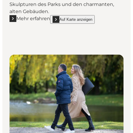
Skulpturen des Parks und den charmanten,
alten Gebäuden.
Mehr erfahren
Auf Karte anzeigen
Mehr erfahren "Palsgaard Schlosspark (Slotspark)"
show Palsgaard Schlosspark (Slotspark) on_