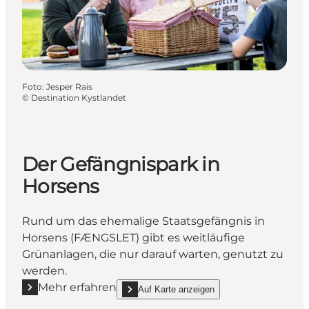
Foto
:
Jesper Rais
©
Destination Kystlandet
Der Gefängnispark in
Horsens
Rund um das ehemalige Staatsgefängnis in
Horsens (FÆNGSLET) gibt es weitläufige
Grünanlagen, die nur darauf warten, genutzt zu
werden.
Mehr erfahren
Auf Karte anzeigen
Mehr erfahren "Der Gefängnispark in Horsens"
show Der Gefängnispark in Horsens on_map