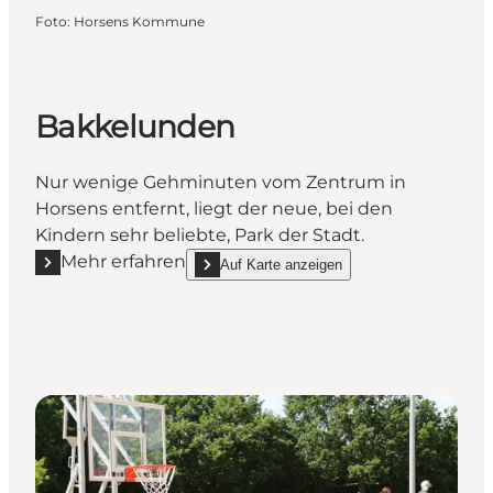
Foto
:
Horsens Kommune
Bakkelunden
Nur wenige Gehminuten vom Zentrum in
Horsens entfernt, liegt der neue, bei den
Kindern sehr beliebte, Park der Stadt.
Mehr erfahren
Auf Karte anzeigen
Mehr erfahren "Bakkelunden"
show Bakkelunden on_map