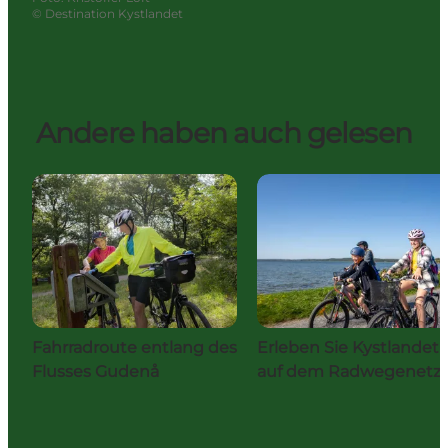
©
Destination Kystlandet
Andere haben auch gelesen
Fahrradroute entlang des
Erleben Sie Kystlandet
Flusses Gudenå
auf dem Radwegenetz