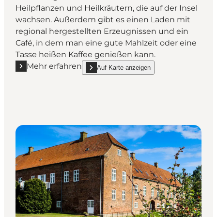
Heilpflanzen und Heilkräutern, die auf der Insel
wachsen. Außerdem gibt es einen Laden mit
regional hergestellten Erzeugnissen und ein
Café, in dem man eine gute Mahlzeit oder eine
Tasse heißen Kaffee genießen kann.
Mehr erfahren
Auf Karte anzeigen
Mehr erfahren "Endelave Lægeurtehave (Der Heilkrä
show Endelave Lægeurtehave (Der Heilkräuter