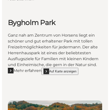
Bygholm Park
Ganz nah am Zentrum von Horsens liegt ein
schöner und gut erhaltener Park mit tollen
Freizeitmöglichkeiten für jedermann. Der alte
Herrenhauspark ist eines der beliebtesten
Ausflugsziele für Familien mit kleinen Kindern
und Einheimische, die gern in der Natur sind.
Mehr erfahren
Auf Karte anzeigen
Mehr erfahren "Bygholm Park"
show Bygholm Park on_map