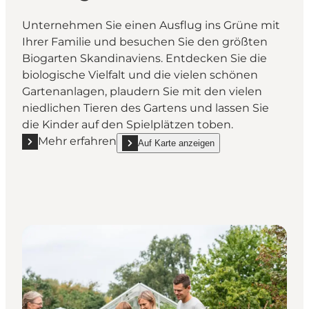
Unternehmen Sie einen Ausflug ins Grüne mit
Ihrer Familie und besuchen Sie den größten
Biogarten Skandinaviens. Entdecken Sie die
biologische Vielfalt und die vielen schönen
Gartenanlagen, plaudern Sie mit den vielen
niedlichen Tieren des Gartens und lassen Sie
die Kinder auf den Spielplätzen toben.
Mehr erfahren
Auf Karte anzeigen
Mehr erfahren "Økologiens Have"
show Økologiens Have on_map