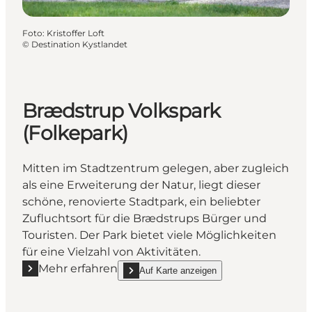
Foto
:
Kristoffer Loft
©
Destination Kystlandet
Brædstrup Volkspark
(Folkepark)
Mitten im Stadtzentrum gelegen, aber zugleich
als eine Erweiterung der Natur, liegt dieser
schöne, renovierte Stadtpark, ein beliebter
Zufluchtsort für die Brædstrups Bürger und
Touristen. Der Park bietet viele Möglichkeiten
für eine Vielzahl von Aktivitäten.
Mehr erfahren
Auf Karte anzeigen
Mehr erfahren "Brædstrup Volkspark (Folkepark)"
show Brædstrup Volkspark (Folkepark) on_ma