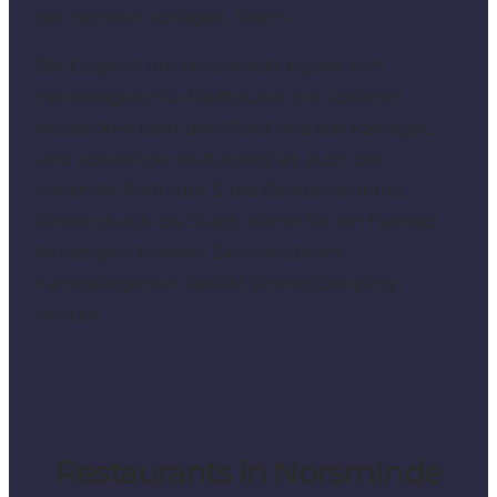
der Yachten schlagen, feiern.
Die Gegend um Norsminde eignet sich
hervorragend für Radtouren mit schönen
Ausblicken über den Fjord und das Kattegat,
und sowohl der Kulturweg als auch die
nationale Radroute 5, die Ostküstenroute,
führen durch die Stadt. Wenn Sie ein Fahrrad
benötigen, können Sie eines beim
nahegelegenen Saksild Strand Camping
mieten.
Restaurants in Norsminde