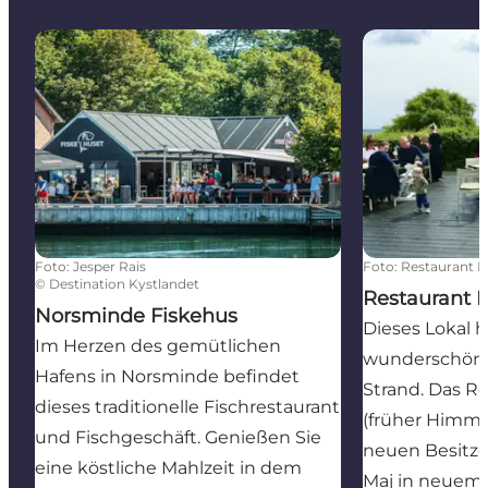
Norsminde Fiskehus
Restaurant Ha
Foto
:
Jesper Rais
Foto
:
Restaurant H
©
Destination Kystlandet
Restaurant 
Norsminde Fiskehus
Dieses Lokal h
Im Herzen des gemütlichen
wunderschöne
Hafens in Norsminde befindet
Strand. Das R
dieses traditionelle Fischrestaurant
(früher Himme
und Fischgeschäft. Genießen Sie
neuen Besitze
eine köstliche Mahlzeit in dem
Maj in neuem