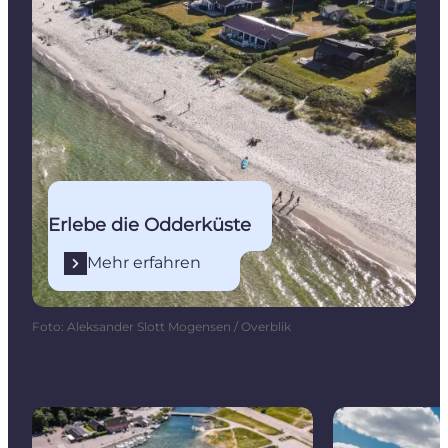
Erlebe die Odderküste
Mehr erfahren
Foto
:
Aleksander Slott Mogensen / Overblik
Norsminde Havn (Hafen)
Radwanderweg