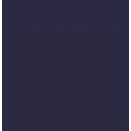
Foto
:
Jesper Rais
Gemütliche Hafenatmosphäre zwischen Fjord
und Meer
Seit dem 13. Jahrhundert legen Schiffe im
kleinen Hafen am Eingang zum Norsminde
Fjord an. Heute ist der kleine Yachthafen mit
seinem ruhigen Tempo und dem Duft von
frisch gebratenen Fischfrikadellen aus dem
Norsminde Fischhaus ein beliebtes Ausflugsziel
für viele Familien. Hier können Sie abschalten,
auf Krabbenjagd gehen und Ihren Fang mit
kaltem Eis zur entspannenden Geräuschkulisse
von Wellen und Segeln, die gegen die Masten