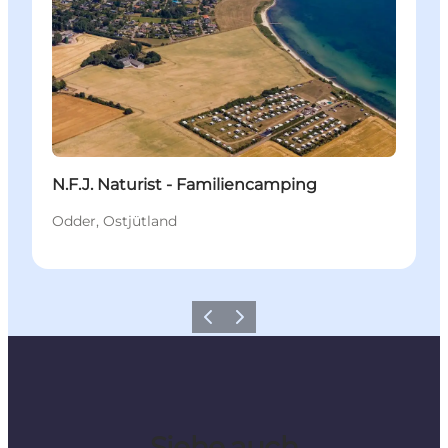
N.F.J. Naturist - Familiencamping
Odder, Ostjütland
Zurück
Weiter
Siehe auch