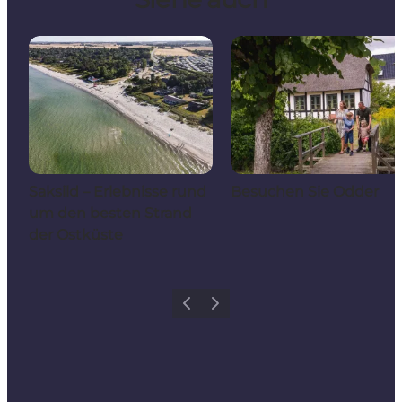
Saksild – Erlebnisse rund
Besuchen Sie Odder
um den besten Strand
der Ostküste
Zurück
Weiter