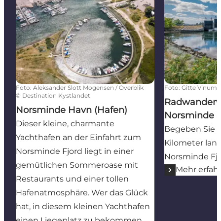
Foto
:
Aleksander Slott Mogensen / Overblik
Foto
:
Gitte Vinum
©
Destination Kystlandet
Radwanderw
Norsminde Havn (Hafen)
Norsminde F
Dieser kleine, charmante
Begeben Sie si
Yachthafen an der Einfahrt zum
Kilometer lan
Norsminde Fjord liegt in einer
Norsminde Fj
gemütlichen Sommeroase mit
Mehr erfah
Restaurants und einer tollen
Hafenatmosphäre. Wer das Glück
hat, in diesem kleinen Yachthafen
einen Liegeplatz zu bekommen,