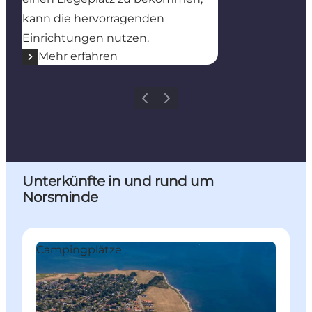
kann die hervorragenden
Einrichtungen nutzen.
Mehr erfahren
Zurück
Weiter
Unterkünfte in und rund um
Norsminde
N.F.J. Naturist - Familiencamping
R
Campingplätze